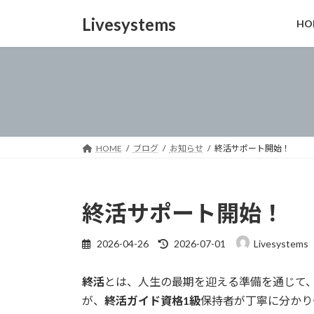
コ
ナ
Livesystems
HO
ン
ビ
テ
ゲ
ン
ー
ツ
シ
へ
ョ
ス
ン
キ
に
ッ
移
HOME
ブログ
お知らせ
終活サポート開始！
プ
動
終活サポート開始！
最
2026-04-26
2026-07-01
Livesystems
終
更
終活
とは、人生の最期を迎える準備を通じて
新
日
が、
終活ガイド資格1級
保持者が丁寧に分かり
時