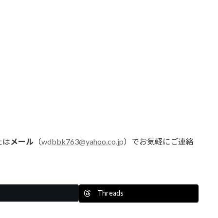
たは
メール
（
wdbbk763@yahoo.co.jp
）でお気軽にご連絡
Threads