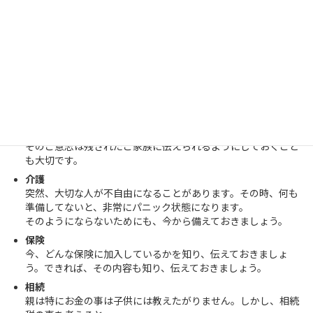
終活の背景
人口減少と高齢化または核家族化のため、高齢者が亡くなった
後のサポートをするのが大変になっています。
そのためには、残されたご家族のために、ご自身の事をエンデ
ィングノート等に残しておくが大切になっています。
健康、医療介護
死亡原因の１位はがんですが、最近では医療が進化し完治する
ことも可能です。また、延命治療の選択も可能です。
そのご意志は残されたご家族に伝えられるようにしておくこと
も大切です。
介護
突然、大切な人が不自由になることがあります。その時、何も
準備してないと、非常にパニック状態になります。
そのようにならないためにも、今から備えておきましょう。
保険
今、どんな保険に加入しているかを知り、伝えておきましょ
う。できれば、その内容も知り、伝えておきましょう。
相続
親は特にお金の事は子供には教えたがりません。しかし、相続