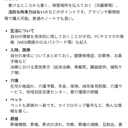
書けるところから書く、保管場所を伝えておく（冷蔵庫等）、
法的な拘束力はない
点などがポイントです。アマゾンや郵便局
等で購入可能。普通のノートでも良い。
生活について
自分の情報を具体的に残しておくことが大切。PCやスマホの情
報（WEB関連のID＆パスワード等）も記入
入院、医療
自分の身体についてまとめておく。健康保険証、診察券、お薬
手帳など
治療における意思表示（延命治療、尊厳死、臓器提供、緩和ケ
ア等）
介護
在宅か施設か、介護予算、年金、保険、成年後見制度、介護サ
ービス、地域包括支援センター、要介護度の把握
ペット
ペットも家族の一員です。マイクロチップ番号など、色んな情
報を書く。
葬儀
葬儀種類、葬儀、葬式の流れ、宗教、葬儀の規模、互助会、喪